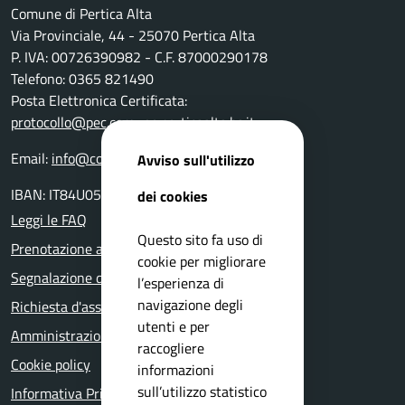
Comune di Pertica Alta
Via Provinciale, 44 - 25070 Pertica Alta
P. IVA: 00726390982 - C.F. 87000290178
Telefono: 0365 821490
Posta Elettronica Certificata:
protocollo@pec.comune.perticaalta.bs.it
Email:
info@comune.perticaalta.bs.it
Avviso sull'utilizzo
IBAN: IT84U0511655390000000028800
dei cookies
Leggi le FAQ
Questo sito fa uso di
Prenotazione appuntamento
cookie per migliorare
Segnalazione disservizio
l’esperienza di
navigazione degli
Richiesta d'assistenza
utenti e per
Amministrazione trasparente
raccogliere
Cookie policy
informazioni
sull’utilizzo statistico
Informativa Privacy