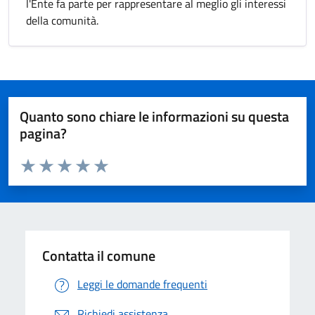
l'Ente fa parte per rappresentare al meglio gli interessi
della comunità.
Quanto sono chiare le informazioni su questa
pagina?
Valuta da 1 a 5 stelle la pagina
Valuta 1 stelle su 5
Valuta 2 stelle su 5
Valuta 3 stelle su 5
Valuta 4 stelle su 5
Valuta 5 stelle su 5
Contatta il comune
Leggi le domande frequenti
Richiedi assistenza