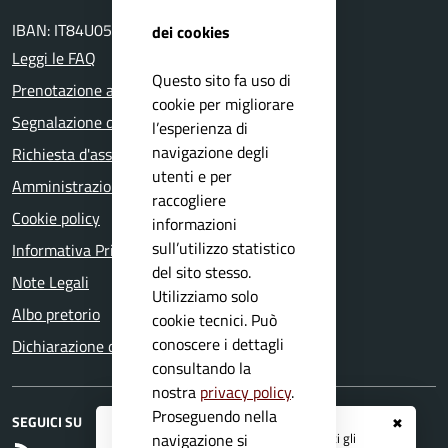
IBAN: IT84U0511655390000000028800
dei cookies
Leggi le FAQ
Questo sito fa uso di
Prenotazione appuntamento
cookie per migliorare
Segnalazione disservizio
l’esperienza di
navigazione degli
Richiesta d'assistenza
utenti e per
Amministrazione trasparente
raccogliere
Cookie policy
informazioni
sull’utilizzo statistico
Informativa Privacy
del sito stesso.
Note Legali
Utilizziamo solo
Albo pretorio
cookie tecnici. Può
conoscere i dettagli
Dichiarazione di accessibilità
consultando la
nostra
privacy policy
.
Proseguendo nella
SEGUICI SU
✖
Registrati ai servizi
APP IO
e ricevi tutti gli
navigazione si