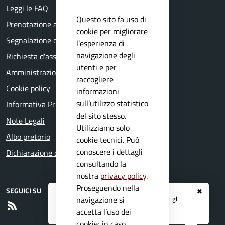
Leggi le FAQ
Questo sito fa uso di
Prenotazione appuntamento
cookie per migliorare
Segnalazione disservizio
l’esperienza di
navigazione degli
Richiesta d'assistenza
utenti e per
Amministrazione trasparente
raccogliere
Cookie policy
informazioni
sull’utilizzo statistico
Informativa Privacy
del sito stesso.
Note Legali
Utilizziamo solo
Albo pretorio
cookie tecnici. Può
conoscere i dettagli
Dichiarazione di accessibilità
consultando la
nostra
privacy policy
.
Proseguendo nella
SEGUICI SU
✖
Registrati ai servizi
APP IO
e ricevi tutti gli
navigazione si
RSS
aggiornamenti dall'Ente
accetta l’uso dei
cookie; in caso