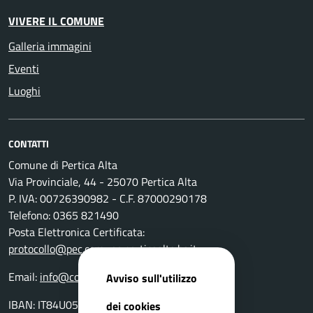
VIVERE IL COMUNE
Galleria immagini
Eventi
Luoghi
CONTATTI
Comune di Pertica Alta
Via Provinciale, 44 - 25070 Pertica Alta
P. IVA: 00726390982 - C.F. 87000290178
Telefono: 0365 821490
Posta Elettronica Certificata:
protocollo@pec.comune.perticaalta.bs.it
Email:
info@comune.perticaalta.bs.it
Avviso sull'utilizzo
IBAN: IT84U0511655390000000028800
dei cookies