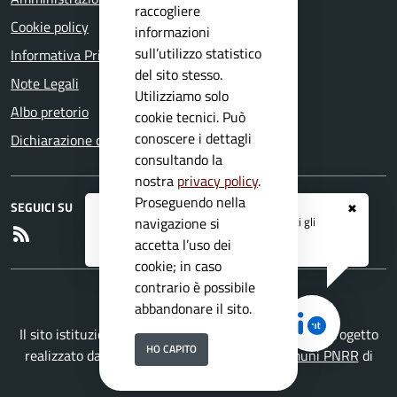
raccogliere
Cookie policy
informazioni
sull’utilizzo statistico
Informativa Privacy
del sito stesso.
Note Legali
Utilizziamo solo
Albo pretorio
cookie tecnici. Può
conoscere i dettagli
Dichiarazione di accessibilità
consultando la
nostra
privacy policy
.
Proseguendo nella
SEGUICI SU
✖
Registrati ai servizi
APP IO
e ricevi tutti gli
navigazione si
RSS
aggiornamenti dall'Ente
accetta l’uso dei
cookie; in caso
contrario è possibile
abbandonare il sito.
Il sito istituzionale del Comune di Pertica Alta è un progetto
HO CAPITO
realizzato da
Secoval srl
con la
Soluzione Comuni PNRR
di
ISWEB S.p.A.