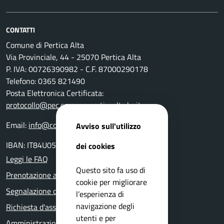
CONTATTI
Comune di Pertica Alta
Via Provinciale, 44 - 25070 Pertica Alta
P. IVA: 00726390982 - C.F. 87000290178
Telefono: 0365 821490
Posta Elettronica Certificata:
protocollo@pec.comune.perticaalta.bs.it
Email:
info@comune.perticaalta.bs.it
Avviso sull'utilizzo
IBAN: IT84U0511655390000000028800
dei cookies
Leggi le FAQ
Questo sito fa uso di
Prenotazione appuntamento
cookie per migliorare
Segnalazione disservizio
l’esperienza di
navigazione degli
Richiesta d'assistenza
utenti e per
Amministrazione trasparente