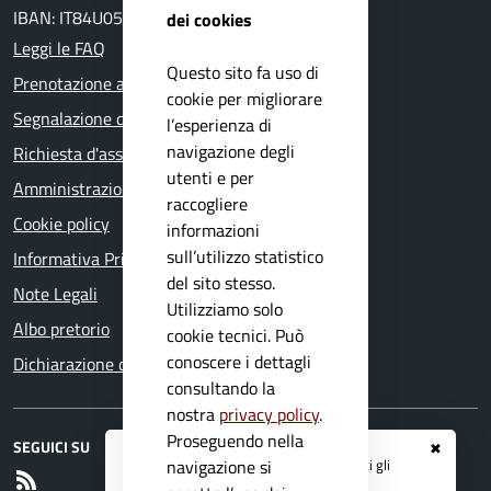
IBAN: IT84U0511655390000000028800
dei cookies
Leggi le FAQ
Questo sito fa uso di
Prenotazione appuntamento
cookie per migliorare
Segnalazione disservizio
l’esperienza di
navigazione degli
Richiesta d'assistenza
utenti e per
Amministrazione trasparente
raccogliere
Cookie policy
informazioni
sull’utilizzo statistico
Informativa Privacy
del sito stesso.
Note Legali
Utilizziamo solo
Albo pretorio
cookie tecnici. Può
conoscere i dettagli
Dichiarazione di accessibilità
consultando la
nostra
privacy policy
.
Proseguendo nella
SEGUICI SU
✖
Registrati ai servizi
APP IO
e ricevi tutti gli
navigazione si
RSS
aggiornamenti dall'Ente