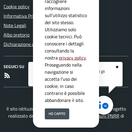
raccogliere
Cookie policy
informazioni
sull’utilizzo statistico
Informativa Privacy
del sito stesso.
Note Legali
Utilizziamo solo
Albo pretorio
cookie tecnici. Può
conoscere i dettagli
Dichiarazione di accessibilità
consultando la
nostra
privacy policy
.
Proseguendo nella
SEGUICI SU
✖
Registrati ai servizi
APP IO
e ricevi tutti gli
navigazione si
RSS
aggiornamenti dall'Ente
accetta l’uso dei
cookie; in caso
contrario è possibile
abbandonare il sito.
Il sito istituzionale del Comune di Pertica Alta è un progetto
HO CAPITO
realizzato da
Secoval srl
con la
Soluzione Comuni PNRR
di
ISWEB S.p.A.