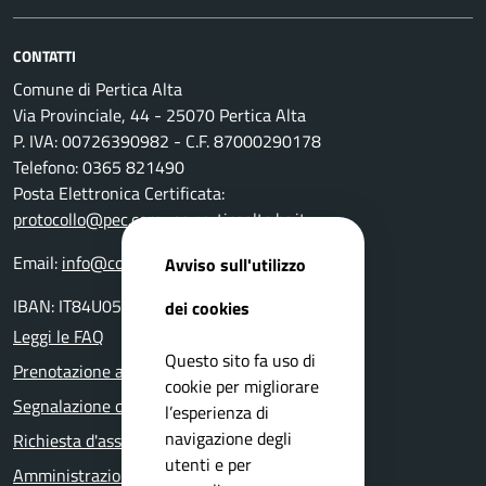
CONTATTI
Comune di Pertica Alta
Via Provinciale, 44 - 25070 Pertica Alta
P. IVA: 00726390982 - C.F. 87000290178
Telefono: 0365 821490
Posta Elettronica Certificata:
protocollo@pec.comune.perticaalta.bs.it
Email:
info@comune.perticaalta.bs.it
Avviso sull'utilizzo
IBAN: IT84U0511655390000000028800
dei cookies
Leggi le FAQ
Questo sito fa uso di
Prenotazione appuntamento
cookie per migliorare
Segnalazione disservizio
l’esperienza di
navigazione degli
Richiesta d'assistenza
utenti e per
Amministrazione trasparente