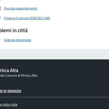
Prenota appuntamento
Chiama il comune 0365 821490
blemi in città
Segnala disservizio
tica Alta
e del Comune di Pertica Alta
E DI SERVIZIO
 stato civile