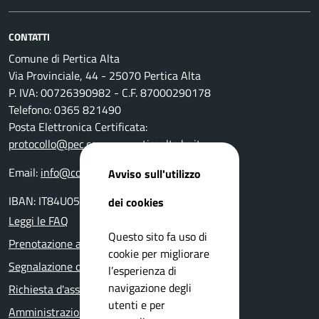
CONTATTI
Comune di Pertica Alta
Via Provinciale, 44 - 25070 Pertica Alta
P. IVA: 00726390982 - C.F. 87000290178
Telefono: 0365 821490
Posta Elettronica Certificata:
protocollo@pec.comune.perticaalta.bs.it
Email:
info@comune.perticaalta.bs.it
Avviso sull'utilizzo
IBAN: IT84U0511655390000000028800
dei cookies
Leggi le FAQ
Questo sito fa uso di
Prenotazione appuntamento
cookie per migliorare
Segnalazione disservizio
l’esperienza di
navigazione degli
Richiesta d'assistenza
utenti e per
Amministrazione trasparente