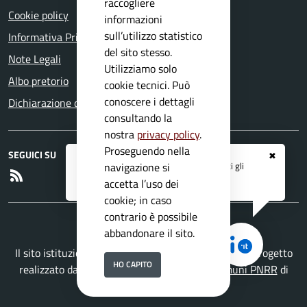
raccogliere
Cookie policy
informazioni
sull’utilizzo statistico
Informativa Privacy
del sito stesso.
Note Legali
Utilizziamo solo
Albo pretorio
cookie tecnici. Può
conoscere i dettagli
Dichiarazione di accessibilità
consultando la
nostra
privacy policy
.
Proseguendo nella
SEGUICI SU
✖
Registrati ai servizi
APP IO
e ricevi tutti gli
navigazione si
RSS
aggiornamenti dall'Ente
accetta l’uso dei
cookie; in caso
contrario è possibile
abbandonare il sito.
Il sito istituzionale del Comune di Pertica Alta è un progetto
HO CAPITO
realizzato da
Secoval srl
con la
Soluzione Comuni PNRR
di
ISWEB S.p.A.