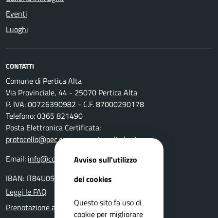
Eventi
Luoghi
CONTATTI
Comune di Pertica Alta
Via Provinciale, 44 - 25070 Pertica Alta
P. IVA: 00726390982 - C.F. 87000290178
Telefono: 0365 821490
Posta Elettronica Certificata:
protocollo@pec.comune.perticaalta.bs.it
Email:
info@comune.perticaalta.bs.it
Avviso sull'utilizzo
IBAN: IT84U0511655390000000028800
dei cookies
Leggi le FAQ
Questo sito fa uso di
Prenotazione appuntamento
cookie per migliorare