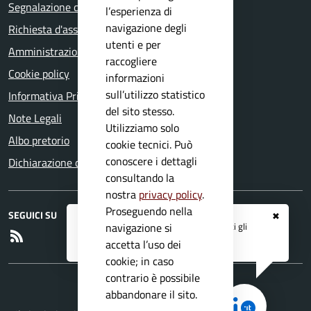
Segnalazione disservizio
l’esperienza di
navigazione degli
Richiesta d'assistenza
utenti e per
Amministrazione trasparente
raccogliere
Cookie policy
informazioni
sull’utilizzo statistico
Informativa Privacy
del sito stesso.
Note Legali
Utilizziamo solo
Albo pretorio
cookie tecnici. Può
conoscere i dettagli
Dichiarazione di accessibilità
consultando la
nostra
privacy policy
.
Proseguendo nella
SEGUICI SU
✖
Registrati ai servizi
APP IO
e ricevi tutti gli
navigazione si
RSS
aggiornamenti dall'Ente
accetta l’uso dei
cookie; in caso
contrario è possibile
abbandonare il sito.