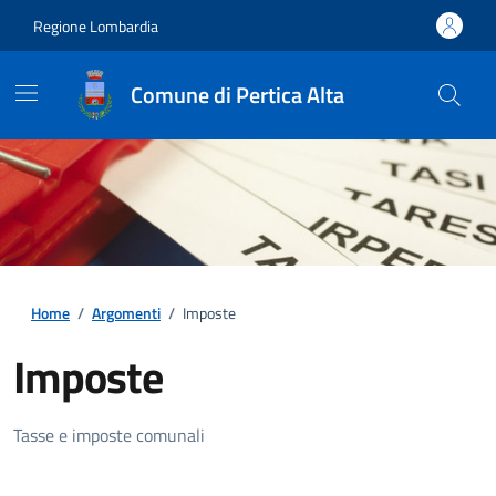
Regione Lombardia
Comune di Pertica Alta
Home
/
Argomenti
/
Imposte
Imposte
Dettagli della notizia
Tasse e imposte comunali