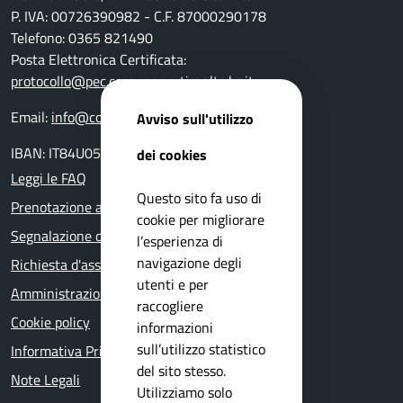
P. IVA: 00726390982 - C.F. 87000290178
Telefono: 0365 821490
Posta Elettronica Certificata:
protocollo@pec.comune.perticaalta.bs.it
Email:
info@comune.perticaalta.bs.it
Avviso sull'utilizzo
IBAN: IT84U0511655390000000028800
dei cookies
Leggi le FAQ
Questo sito fa uso di
Prenotazione appuntamento
cookie per migliorare
Segnalazione disservizio
l’esperienza di
navigazione degli
Richiesta d'assistenza
utenti e per
Amministrazione trasparente
raccogliere
Cookie policy
informazioni
sull’utilizzo statistico
Informativa Privacy
del sito stesso.
Note Legali
Utilizziamo solo